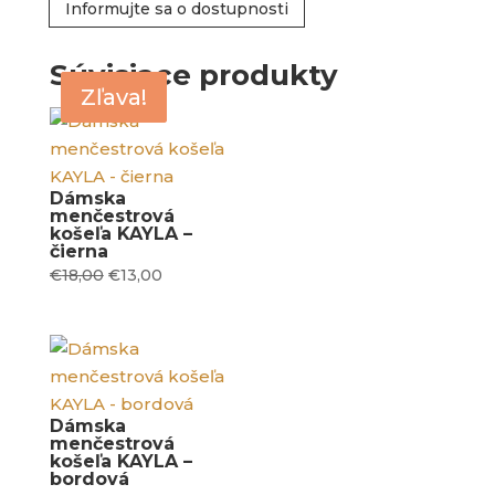
Informujte sa o dostupnosti
BRAID
-
Súvisiace produkty
smotanková
Zľava!
Zľava!
Dámska
menčestrová
košeľa KAYLA –
čierna
Original
Current
€
18,00
€
13,00
price
price
was:
is:
€18,00.
€13,00.
Dámska
menčestrová
košeľa KAYLA –
bordová