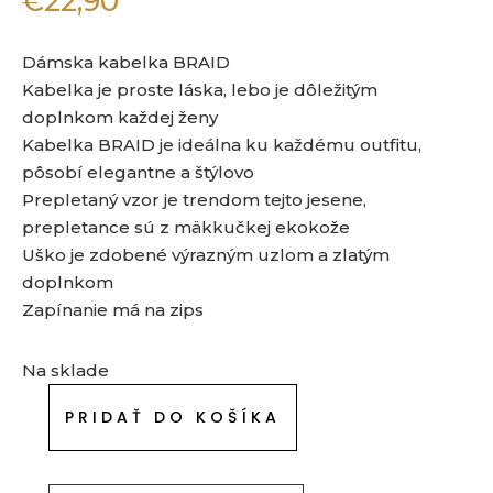
€
22,90
Dámska kabelka BRAID
Kabelka je proste láska, lebo je dôležitým
doplnkom každej ženy
Kabelka BRAID je ideálna ku každému outfitu,
pôsobí elegantne a štýlovo
Prepletaný vzor je trendom tejto jesene,
prepletance sú z mäkkučkej ekokože
Uško je zdobené výrazným uzlom a zlatým
doplnkom
Zapínanie má na zips
Na sklade
PRIDAŤ DO KOŠÍKA
množstvo
Dámska
kabelka