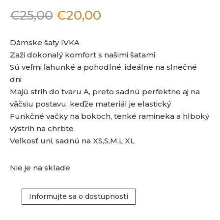
Original
Current
€
25,00
€
20,00
price
price
was:
is:
Dámske šaty IVKA
€25,00.
€20,00.
Zaži dokonalý komfort s našimi šatami
Sú veľmi ľahunké a pohodlné, ideálne na slnečné
dni
Majú strih do tvaru A, preto sadnú perfektne aj na
väčsiu postavu, keďže materiál je elastický
Funkčné vačky na bokoch, tenké ramineka a hlboký
výstrih na chrbte
Veľkosť uni, sadnú na XS,S,M,L,XL
Nie je na sklade
Informujte sa o dostupnosti