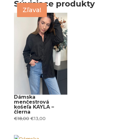
Súvisiace produkty
Zľava!
Zľava!
Dámska
menčestrová
košeľa KAYLA –
čierna
Original
Current
€
18,00
€
13,00
price
price
was:
is: