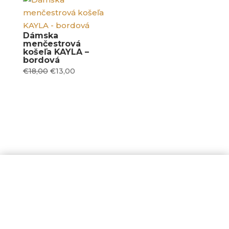
€18,00.
€13,00.
Dámska
menčestrová
košeľa KAYLA –
bordová
Original
Current
€
18,00
€
13,00
price
price
was:
is:
€18,00.
€13,00.